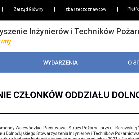
|
|
|
Platf
Zarząd Główny
Izba rzeczoznawców
yszenie Inżynierów i Techników Pożar
ówny
WYDARZENIA
O S
NIE CZŁONKÓW ODDZIAŁU DOLN
 Komendy Wojewódzkiej Państwowej Straży Pożarnej przy ul. Borowskiej 
u Dolnośląskiego Stowarzyszenia Inżynierów i Techników Pożarnictwa