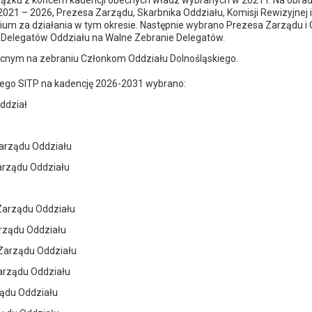
zku z końcem kadencji obecnych władz wybranych w 2021 r. Na obra
021 – 2026, Prezesa Zarządu, Skarbnika Oddziału, Komisji Rewizyjnej 
rium za działania w tym okresie. Następnie wybrano Prezesa Zarządu 
z Delegatów Oddziału na Walne Zebranie Delegatów.
ecnym na zebraniu Członkom Oddziału Dolnośląskiego.
iego SITP na kadencję 2026-2031 wybrano:
Oddział
Zarządu Oddziału
arządu Oddziału
 Zarządu Oddziału
arządu Oddziału
 Zarządu Oddziału
Zarządu Oddziału
ządu Oddziału