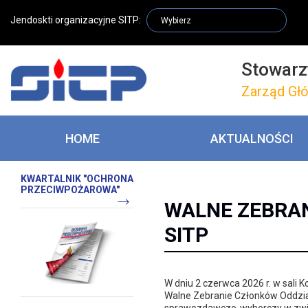
Jendoskti organizacyjne SITP:
Stowarz
Zarząd Gł
HOME
AKTUALNOŚCI
KWARTALNIK "OCHRONA
PRZECIWPOŻAROWA"
WALNE ZEBRA
SITP
W dniu 2 czerwca 2026 r. w sali
Walne Zebranie Członków Oddział