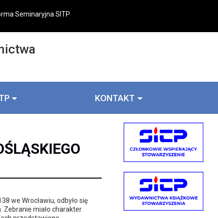
orma Seminaryjna SITP
nictwa
ITP
KONTAKT
OŚLĄSKIEGO
138 we Wrocławiu, odbyło się
. Zebranie miało charakter