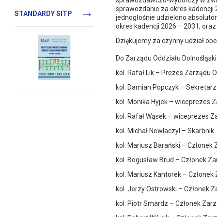
sprawozdawczo-wyborczy w zwią
sprawozdanie za okres kadencji 2
STANDARDY SITP
jednogłośnie udzielono absoluto
okres kadencji 2026 – 2031, ora
Dziękujemy za czynny udział ob
Do Zarządu Oddziału Dolnośląsk
kol. Rafał Lik – Prezes Zarządu 
kol. Damian Popczyk – Sekretarz
kol. Monika Hyjek – wiceprezes 
kol. Rafał Wąsek – wiceprezes Z
kol. Michał Newlaczyl – Skarbnik
kol. Mariusz Barański – Członek
kol. Bogusław Brud – Członek Z
kol. Mariusz Kantorek – Członek
kol. Jerzy Ostrowski – Członek 
kol. Piotr Smardz – Członek Zar